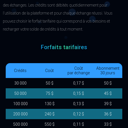
des échanges. Les crédits sont débités quotidiennement pour
l'utilisation de la plateforme et pour chaque échange réussi. Vous
pouvez choisir le forfait tarifaire qui correspond à vos besoins et
recharger votre solde de crédits à tout moment.
Forfaits tarifaires
Coût
Abonnement
Crédits
Coût
par échange
30 jours
30 000
50 $
0,17 $
50 $
50 000
75 $
0,15 $
45 $
100 000
130 $
0,13 $
39 $
200 000
240 $
0,12 $
36 $
500 000
550 $
0,11 $
33 $