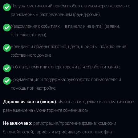
Полуавтоматический приём любых активов через «формы» с
равномерным распределением (раунд-робин).
Уведомления о событиях — в панели и на e-mail (заявки,
платежи, статусы).
Брендинг и домены: логотип, цвета, шрифты, подключение
собственного домена.
Работа одному или с операторами для обработки заявок.
Документация и поддержка: руководство пользователя и
помощь при настройке.
Дорожная карта (скоро):
«Безопасная сделка» и автоматическое
размещение на «Мониторинге обменников».
Не включено:
регистрация/продление домена; комиссии
блокчейн-сетей; тарифы и верификация сторонних фиат-