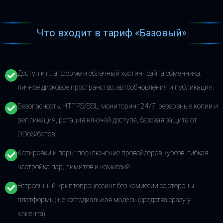
Что входит в тариф «Базовый»
Доступ к платформе и облачный хостинг сайта обменника:
личное дисковое пространство, автообновления и публикация.
Безопасность: HTTPS/SSL, мониторинг 24/7, резервные копии и
репликация, ротация ключей доступа, базовая защита от
DDoS/ботов.
Котировки и пары: подключение провайдеров курсов, гибкая
настройка пар, лимитов и комиссий.
Встроенный криптопроцессинг без комиссии со стороны
платформы; некостодиальная модель (средства сразу у
клиента).